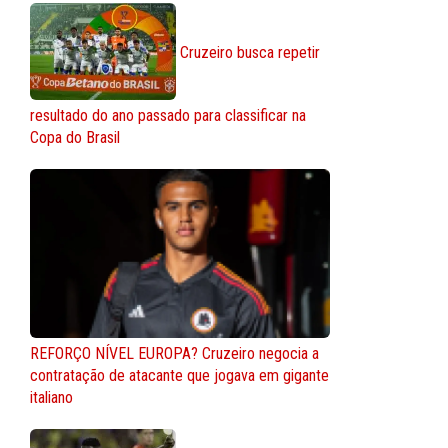
Cruzeiro busca repetir
resultado do ano passado para classificar na
Copa do Brasil
REFORÇO NÍVEL EUROPA? Cruzeiro negocia a
contratação de atacante que jogava em gigante
italiano