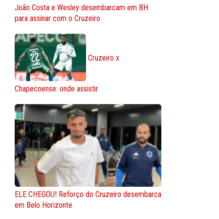
João Costa e Wesley desembarcam em BH
para assinar com o Cruzeiro
Cruzeiro x
Chapecoense: onde assistir
ELE CHEGOU! Reforço do Cruzeiro desembarca
em Belo Horizonte