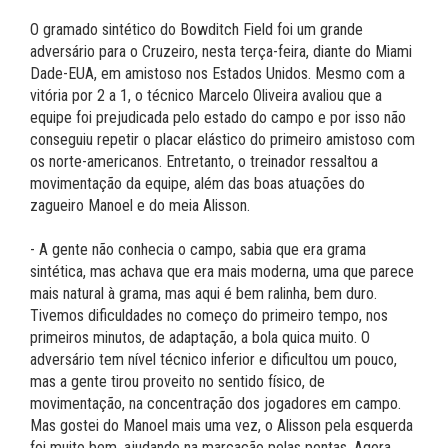
O gramado sintético do Bowditch Field foi um grande
adversário para o Cruzeiro, nesta terça-feira, diante do Miami
Dade-EUA, em amistoso nos Estados Unidos. Mesmo com a
vitória por 2 a 1, o técnico Marcelo Oliveira avaliou que a
equipe foi prejudicada pelo estado do campo e por isso não
conseguiu repetir o placar elástico do primeiro amistoso com
os norte-americanos. Entretanto, o treinador ressaltou a
movimentação da equipe, além das boas atuações do
zagueiro Manoel e do meia Alisson.
- A gente não conhecia o campo, sabia que era grama
sintética, mas achava que era mais moderna, uma que parece
mais natural à grama, mas aqui é bem ralinha, bem duro.
Tivemos dificuldades no começo do primeiro tempo, nos
primeiros minutos, de adaptação, a bola quica muito. O
adversário tem nível técnico inferior e dificultou um pouco,
mas a gente tirou proveito no sentido físico, de
movimentação, na concentração dos jogadores em campo.
Mas gostei do Manoel mais uma vez, o Alisson pela esquerda
foi muito bem, ajudando na marcação pelas pontas. Agora