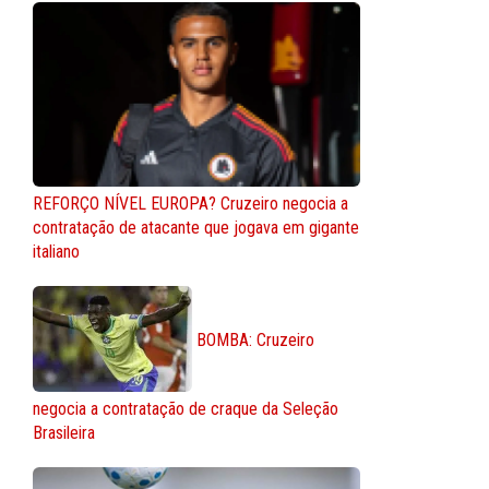
REFORÇO NÍVEL EUROPA? Cruzeiro negocia a
contratação de atacante que jogava em gigante
italiano
BOMBA: Cruzeiro
negocia a contratação de craque da Seleção
Brasileira