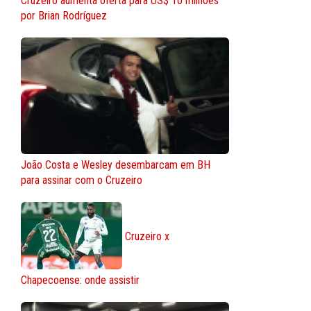
Cruzeiro aumenta oferta para US$ 10 milhões
por Brian Rodríguez
João Costa e Wesley desembarcam em BH
para assinar com o Cruzeiro
Cruzeiro x
Chapecoense: onde assistir