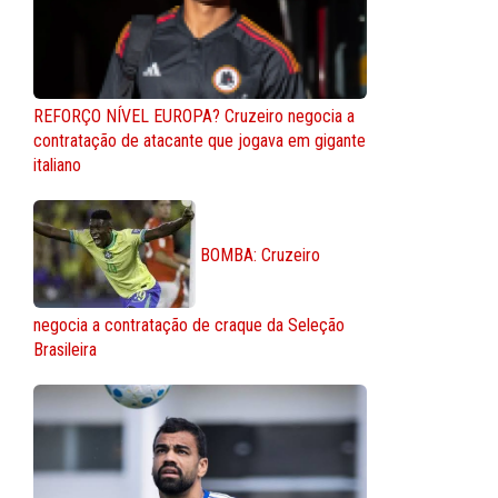
REFORÇO NÍVEL EUROPA? Cruzeiro negocia a
contratação de atacante que jogava em gigante
italiano
BOMBA: Cruzeiro
negocia a contratação de craque da Seleção
Brasileira