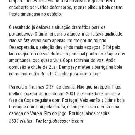
empate. Jones arriscou de fora da área e o goleiro Beto,
encoberto por vários defensores, apenas olhou a bola entrar.
Festa americana no estádio.
O resultado já deixava a situação dramática para os
portugueses. O time foi para o ataque, mas faltava qualidade.
Não se faz verão com apenas um melhor do mundo.
Desesperada, a seleção deu ainda mais espaços. E foi pelo
lado esquerdo de sua defesa, o principal ponto de ataque dos
americanos, que quase viu a Copa terminar de vez. Após
confusão e chute de Zusi, Dempsey meteu a barriga na bola
no melhor estilo Renato Gaúcho para virar o jogo.
Parecia o fim, mas CR7 não desitiu. Não queria repetir Figo,
melhor jogador do mundo em 2001 e eliminado na primeira
fase da Copa seguinte com Portugal. Veio então a última bola.
O craque dominou pela direita, olhou para área e cruzou na
cabeça de Varela. Fim de jogo. Portugal ainda respira.
3630 visitas -
Fonte:
globoesporte.com