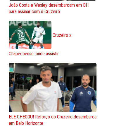
João Costa e Wesley desembarcam em BH
para assinar com o Cruzeiro
Cruzeiro x
Chapecoense: onde assistir
ELE CHEGOU! Reforço do Cruzeiro desembarca
em Belo Horizonte