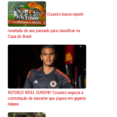
Cruzeiro busca repetir
resultado do ano passado para classificar na
Copa do Brasil
REFORÇO NÍVEL EUROPA? Cruzeiro negocia a
contratação de atacante que jogava em gigante
italiano