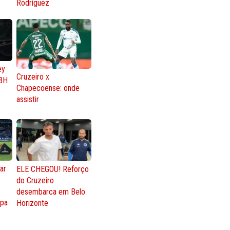
Rodríguez
ey
Cruzeiro x
BH
Chapecoense: onde
assistir
ar
ELE CHEGOU! Reforço
do Cruzeiro
o
desembarca em Belo
opa
Horizonte