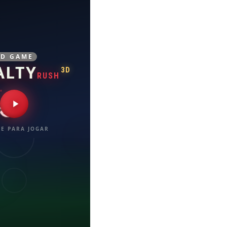
3D GAME
ALTY
3D
RUSH
E PARA JOGAR