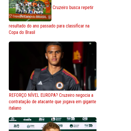
Cruzeiro busca repetir
resultado do ano passado para classificar na
Copa do Brasil
REFORÇO NÍVEL EUROPA? Cruzeiro negocia a
contratação de atacante que jogava em gigante
italiano