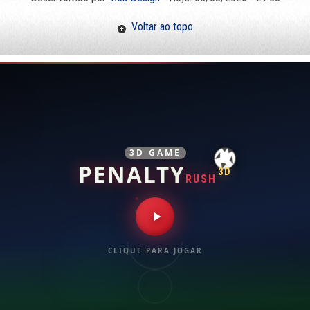
Voltar ao topo
3D GAME
PENALTY
3D
RUSH
CLIQUE PARA JOGAR