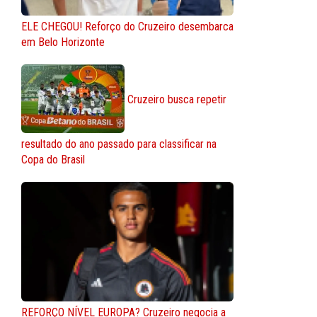
ELE CHEGOU! Reforço do Cruzeiro desembarca
em Belo Horizonte
Cruzeiro busca repetir
resultado do ano passado para classificar na
Copa do Brasil
REFORÇO NÍVEL EUROPA? Cruzeiro negocia a