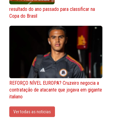
resultado do ano passado para classificar na
Copa do Brasil
REFORÇO NÍVEL EUROPA? Cruzeiro negocia a
contratação de atacante que jogava em gigante
italiano
Ver todas as noticias