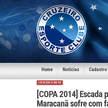
Home
Notícias
Cadastro
19/6/2014 08:35
[COPA 2014] Escada p
Maracanã sofre com f