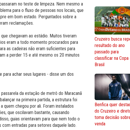
s passaram no teste de limpeza. Nem mesmo a
blema para o fluxo de pessoas nos locais, que
pre em bom estado. Perguntados sobre a
izeram reclamações.
s que chegavam ao estádio. Muitos tiveram
Cruzeiro busca repe
ários eram a todo momento procurados para
resultado do ano
para as cadeiras não eram suficientes para
passado para
ram a perder 15 e até mesmo os 20 minutos
classificar na Copa
Brasil
e para achar seus lugares - disse um dos
 a passarela da estação de metrô do Maracanã
alançar na primeira partida, a estrutura foi
Benfica quer desta
a quem chegou por ali. Foram instalados
do Cruzeiro e diret
es, que oscilavam bastante, causando
toma decisão sobr
isso, guias orientavam para que nem todo o
venda
s com entradas para setores daquele lado.