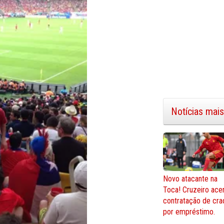
Notícias mais
Novo atacante na
Toca! Cruzeiro ace
contratação de cra
por empréstimo.