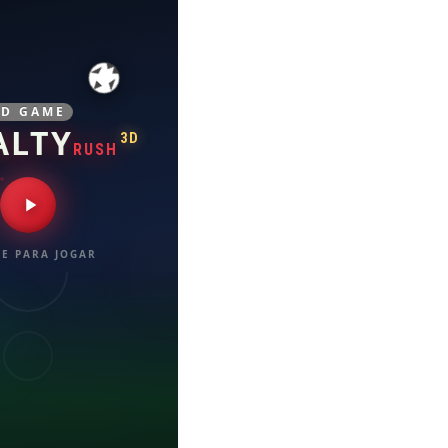
3D GAME
ALTY
3D
RUSH
E PARA JOGAR