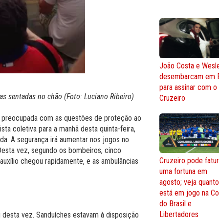
João Costa e Wesl
desembarcam em 
para assinar com o
as sentadas no chão (Foto: Luciano Ribeiro)
Cruzeiro
ou preocupada com as questões de proteção ao
sta coletiva para a manhã desta quinta-feira,
ada. A segurança irá aumentar nos jogos no
Desta vez, segundo os bombeiros, cinco
Cruzeiro pode fatur
auxílio chegou rapidamente, e as ambulâncias
uma fortuna em
agosto; veja quant
está em jogo na C
do Brasil e
Libertadores
u desta vez. Sanduíches estavam à disposição