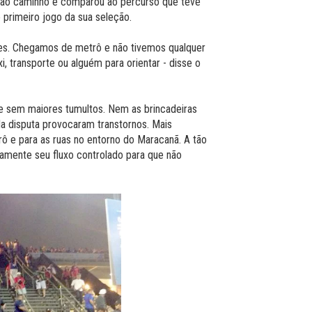
0 ao caminho e comparou ao percurso que teve
 primeiro jogo da sua seleção.
ções. Chegamos de metrô e não tivemos qualquer
xi, transporte ou alguém para orientar - disse o
a e sem maiores tumultos. Nem as brincadeiras
a disputa provocaram transtornos. Mais
rô e para as ruas no entorno do Maracanã. A tão
vamente seu fluxo controlado para que não