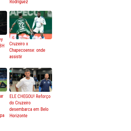
Rodríguez
ey
Cruzeiro x
BH
Chapecoense: onde
assistir
ar
ELE CHEGOU! Reforço
do Cruzeiro
o
desembarca em Belo
opa
Horizonte