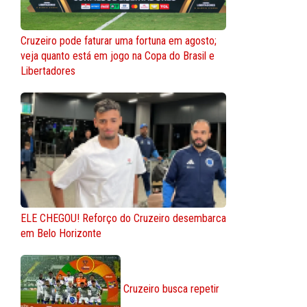
Cruzeiro pode faturar uma fortuna em agosto;
veja quanto está em jogo na Copa do Brasil e
Libertadores
ELE CHEGOU! Reforço do Cruzeiro desembarca
em Belo Horizonte
Cruzeiro busca repetir