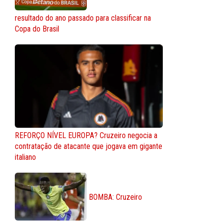
resultado do ano passado para classificar na
Copa do Brasil
REFORÇO NÍVEL EUROPA? Cruzeiro negocia a
contratação de atacante que jogava em gigante
italiano
BOMBA: Cruzeiro