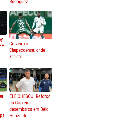
Rodríguez
ey
Cruzeiro x
BH
Chapecoense: onde
assistir
ar
ELE CHEGOU! Reforço
do Cruzeiro
o
desembarca em Belo
opa
Horizonte