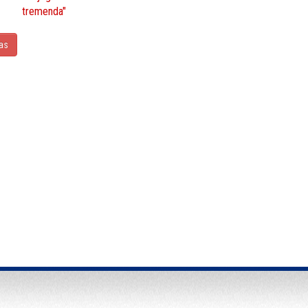
tremenda"
ias