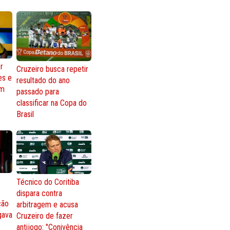
r
Cruzeiro busca repetir
es e
resultado do ano
om
passado para
classificar na Copa do
Brasil
Técnico do Coritiba
dispara contra
ção
arbitragem e acusa
gava
Cruzeiro de fazer
antijogo: "Conivência