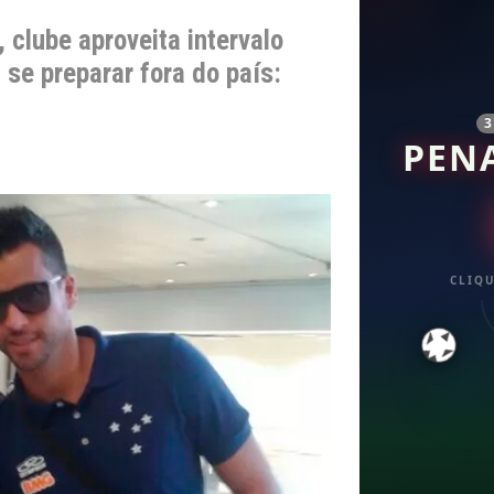
clube aproveita intervalo
 se preparar fora do país:
PEN
CLIQU