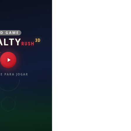
3D GAME
ALTY
3D
RUSH
E PARA JOGAR