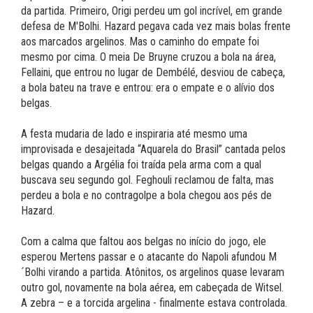
da partida. Primeiro, Origi perdeu um gol incrível, em grande
defesa de M'Bolhi. Hazard pegava cada vez mais bolas frente
aos marcados argelinos. Mas o caminho do empate foi
mesmo por cima. O meia De Bruyne cruzou a bola na área,
Fellaini, que entrou no lugar de Dembélé, desviou de cabeça,
a bola bateu na trave e entrou: era o empate e o alívio dos
belgas.
A festa mudaria de lado e inspiraria até mesmo uma
improvisada e desajeitada “Aquarela do Brasil” cantada pelos
belgas quando a Argélia foi traída pela arma com a qual
buscava seu segundo gol. Feghouli reclamou de falta, mas
perdeu a bola e no contragolpe a bola chegou aos pés de
Hazard.
Com a calma que faltou aos belgas no início do jogo, ele
esperou Mertens passar e o atacante do Napoli afundou M
´Bolhi virando a partida. Atônitos, os argelinos quase levaram
outro gol, novamente na bola aérea, em cabeçada de Witsel.
A zebra – e a torcida argelina - finalmente estava controlada.