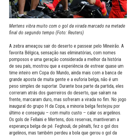
Mertens vibra muito com o gol da virada marcado na metade
final do segundo tempo (Foto: Reuters)
A zebra ameaçou sair do deserto e passear pelo Mineirão. A
favorita Bélgica, sensação nas eliminatórias, com nomes
pomposos e uma geração considerada a melhor da história
de seu país, mostrou que a experiência de estrear quase um
time inteiro em Copa do Mundo, ainda mais com a banca de
grande aposta de muita gente e a euforia belga, não é um
peso simples de suportar. Durante boa parte da partida, eles
correram atrás dos guerreiros do deserto, que saíram na
frente, marcaram duro, mas sofreram a virada no fim. No jogo
inaugural do grupo H da Copa, a minoria belga festejou por
último e conseguiu – com muito custo – calar os argelinos.
Os gols de Fellaini e Mertens, dois reservas, mantiveram a
esperança belga de pé. Feghouli, de pênalti, fez o gol dos
argelinos, mas também perdeu a bola que gerou o gol da