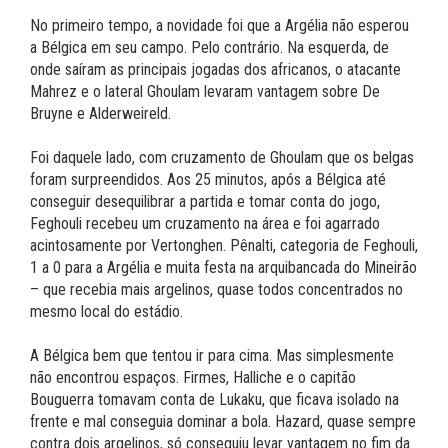
No primeiro tempo, a novidade foi que a Argélia não esperou
a Bélgica em seu campo. Pelo contrário. Na esquerda, de
onde saíram as principais jogadas dos africanos, o atacante
Mahrez e o lateral Ghoulam levaram vantagem sobre De
Bruyne e Alderweireld.
Foi daquele lado, com cruzamento de Ghoulam que os belgas
foram surpreendidos. Aos 25 minutos, após a Bélgica até
conseguir desequilibrar a partida e tomar conta do jogo,
Feghouli recebeu um cruzamento na área e foi agarrado
acintosamente por Vertonghen. Pênalti, categoria de Feghouli,
1 a 0 para a Argélia e muita festa na arquibancada do Mineirão
– que recebia mais argelinos, quase todos concentrados no
mesmo local do estádio.
A Bélgica bem que tentou ir para cima. Mas simplesmente
não encontrou espaços. Firmes, Halliche e o capitão
Bouguerra tomavam conta de Lukaku, que ficava isolado na
frente e mal conseguia dominar a bola. Hazard, quase sempre
contra dois argelinos, só conseguiu levar vantagem no fim da