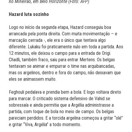
no Mineirão, em Belo Horizonte (Foto: AFP)
Hazard luta sozinho
Logo no início da segunda etapa, Hazard conseguiu boa
arrancada pela ponta direita. Com muita movimentação – e
marcação cerrada -, ele era o único que tentava algo
diferente. Lukaku foi praticamente nulo em toda a partida. Aos
12 minutos, ele deixou o campo para a entrada de Origi.
Chadli, também fraco, saiu para entrar Mertens. Os belgas
tentavam se animar e empurrar o time nas arquibancadas,
mas os argelinos, dentro e fora do campo, não deixavam que
eles se animassem muito.
Feghouli pedalava e prendia bem a bola. E logo voltava direto
para marcar. O criticado sistema defensivo de Vahid se
sobressaía e ainda permitia que a Argélia administrasse a
partida, com toque de bola no meio de campo. Os belgas
pareciam perdidos. E a torcida argelina começou a gritar “olé”
e gritar “Viva, Argélia” a todo momento.