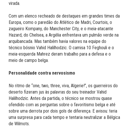
virada.
Com um elenco recheado de destaques em grandes times da
Europa, como o paredão do Atlético de Madri, Courtois, o
zagueiro Kompany, do Manchester City, e o meia-atacante
Hazard, do Chelsea, a Argélia enfrentava um pulmão verde na
arquibancada. Mas também havia valores na equipe do
técnico bósnio Vahid Halilhodzic. O camisa 10 Feghouli e o
meia-esquerda Mahrez deram trabalho para a defesa e o
meio de campo belga.
Personalidade contra nervosismo
No ritmo de “one, two, three, viva, Algerie!”, os guerreiros do
deserto fizeram jus às palavras do seu treinador Vahid
Halilhodzic. Antes da partida, o técnico se mostrou quase
ofendido com as perguntas sobre o favoritismo belga e até
sobre uma derrota por dois gols de diferença. E avisou: teria
uma surpresa para cada tempo e tentaria neutralizar a Bélgica
de Wilmots.