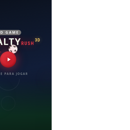
3D GAME
ALTY
3D
RUSH
E PARA JOGAR