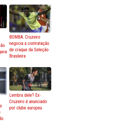
BOMBA: Cruzeiro
negocia a contratação
ção
de craque da Seleção
gava
Brasileira
Lembra dele? Ex-
Cruzeiro é anunciado
go
por clube europeu
e
 do