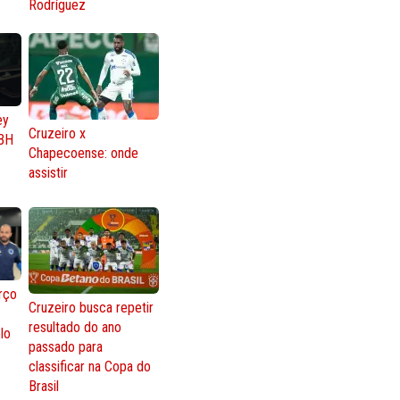
Rodríguez
ey
Cruzeiro x
BH
Chapecoense: onde
assistir
rço
Cruzeiro busca repetir
resultado do ano
lo
passado para
classificar na Copa do
Brasil