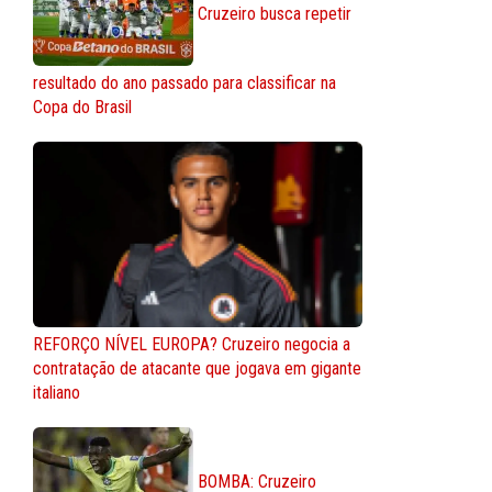
Cruzeiro busca repetir
resultado do ano passado para classificar na
Copa do Brasil
REFORÇO NÍVEL EUROPA? Cruzeiro negocia a
contratação de atacante que jogava em gigante
italiano
BOMBA: Cruzeiro