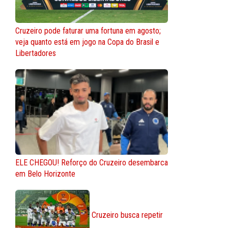
Cruzeiro pode faturar uma fortuna em agosto;
veja quanto está em jogo na Copa do Brasil e
Libertadores
ELE CHEGOU! Reforço do Cruzeiro desembarca
em Belo Horizonte
Cruzeiro busca repetir