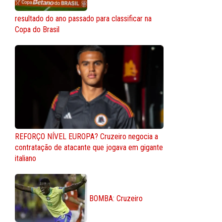
resultado do ano passado para classificar na
Copa do Brasil
REFORÇO NÍVEL EUROPA? Cruzeiro negocia a
contratação de atacante que jogava em gigante
italiano
BOMBA: Cruzeiro