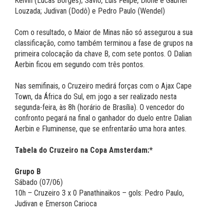
Kelvin (Lucas Borges); Sávio, Luís Felipe, Dione e Gabriel
Louzada; Judivan (Dodô) e Pedro Paulo (Wendel)
Com o resultado, o Maior de Minas não só assegurou a sua
classificação, como também terminou a fase de grupos na
primeira colocação da chave B, com sete pontos. O Dalian
Aerbin ficou em segundo com três pontos.
Nas semifinais, o Cruzeiro medirá forças com o Ajax Cape
Town, da África do Sul, em jogo a ser realizado nesta
segunda-feira, às 8h (horário de Brasília). O vencedor do
confronto pegará na final o ganhador do duelo entre Dalian
Aerbin e Fluminense, que se enfrentarão uma hora antes.
Tabela do Cruzeiro na Copa Amsterdam:*
Grupo B
Sábado (07/06)
10h – Cruzeiro 3 x 0 Panathinaikos – gols: Pedro Paulo,
Judivan e Emerson Carioca