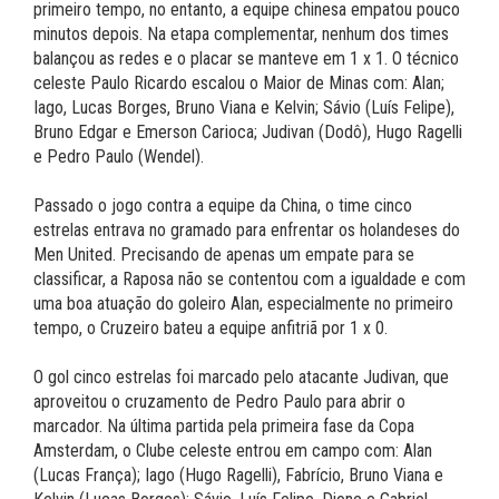
primeiro tempo, no entanto, a equipe chinesa empatou pouco
minutos depois. Na etapa complementar, nenhum dos times
balançou as redes e o placar se manteve em 1 x 1. O técnico
celeste Paulo Ricardo escalou o Maior de Minas com: Alan;
Iago, Lucas Borges, Bruno Viana e Kelvin; Sávio (Luís Felipe),
Bruno Edgar e Emerson Carioca; Judivan (Dodô), Hugo Ragelli
e Pedro Paulo (Wendel).
Passado o jogo contra a equipe da China, o time cinco
estrelas entrava no gramado para enfrentar os holandeses do
Men United. Precisando de apenas um empate para se
classificar, a Raposa não se contentou com a igualdade e com
uma boa atuação do goleiro Alan, especialmente no primeiro
tempo, o Cruzeiro bateu a equipe anfitriã por 1 x 0.
O gol cinco estrelas foi marcado pelo atacante Judivan, que
aproveitou o cruzamento de Pedro Paulo para abrir o
marcador. Na última partida pela primeira fase da Copa
Amsterdam, o Clube celeste entrou em campo com: Alan
(Lucas França); Iago (Hugo Ragelli), Fabrício, Bruno Viana e