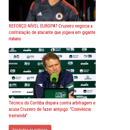
REFORÇO NÍVEL EUROPA? Cruzeiro negocia a
contratação de atacante que jogava em gigante
italiano
Técnico do Coritiba dispara contra arbitragem e
acusa Cruzeiro de fazer antijogo: "Conivência
tremenda"
Ver todas as noticias