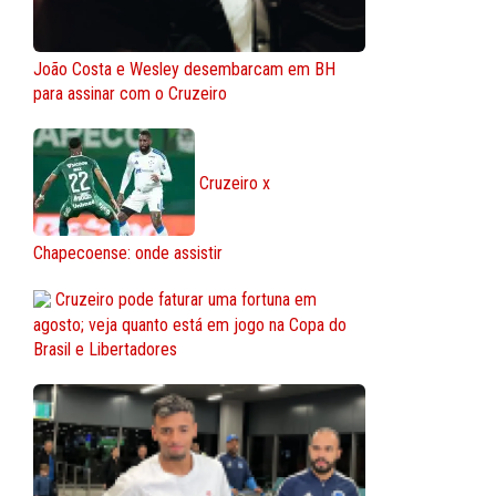
João Costa e Wesley desembarcam em BH
para assinar com o Cruzeiro
Cruzeiro x
Chapecoense: onde assistir
Cruzeiro pode faturar uma fortuna em
agosto; veja quanto está em jogo na Copa do
Brasil e Libertadores