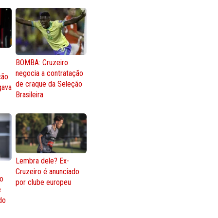
BOMBA: Cruzeiro
negocia a contratação
ção
de craque da Seleção
gava
Brasileira
Lembra dele? Ex-
Cruzeiro é anunciado
go
por clube europeu
e
 do