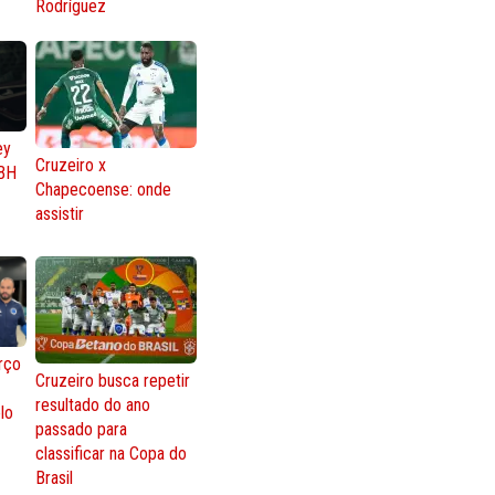
Rodríguez
ey
Cruzeiro x
BH
Chapecoense: onde
assistir
rço
Cruzeiro busca repetir
resultado do ano
lo
passado para
classificar na Copa do
Brasil