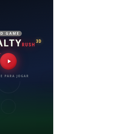
3D GAME
ALTY
3D
RUSH
E PARA JOGAR