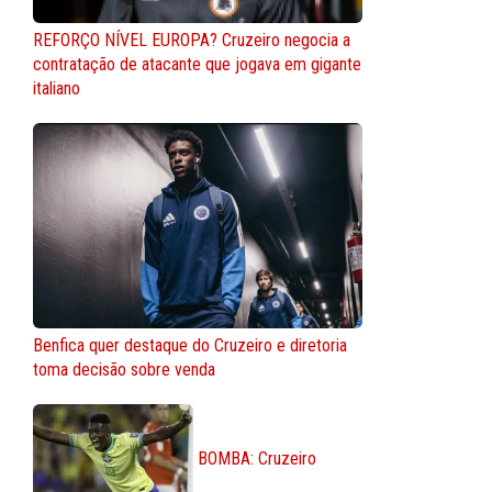
REFORÇO NÍVEL EUROPA? Cruzeiro negocia a
contratação de atacante que jogava em gigante
italiano
Benfica quer destaque do Cruzeiro e diretoria
toma decisão sobre venda
BOMBA: Cruzeiro