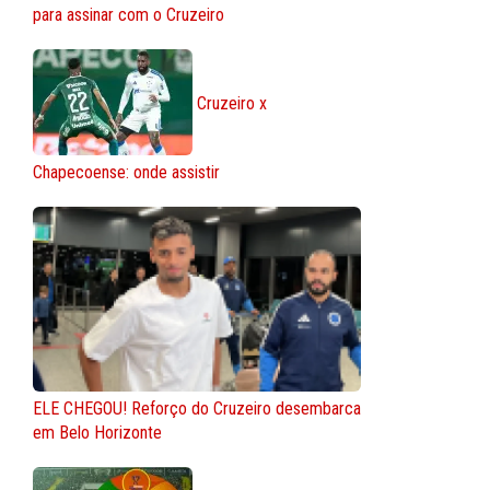
para assinar com o Cruzeiro
Cruzeiro x
Chapecoense: onde assistir
ELE CHEGOU! Reforço do Cruzeiro desembarca
em Belo Horizonte