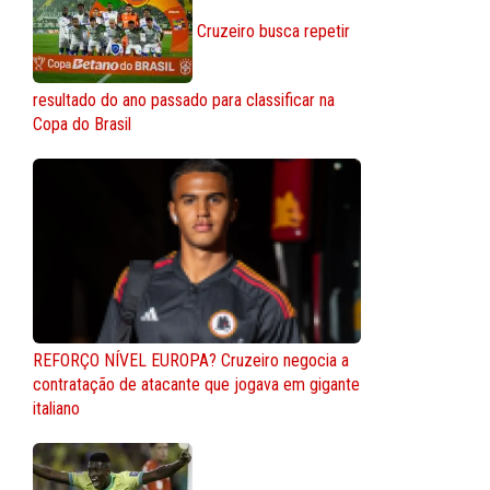
Cruzeiro busca repetir
resultado do ano passado para classificar na
Copa do Brasil
REFORÇO NÍVEL EUROPA? Cruzeiro negocia a
contratação de atacante que jogava em gigante
italiano