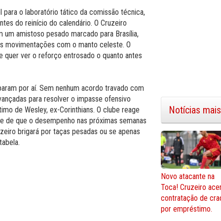
para o laboratório tático da comissão técnica,
ntes do reinício do calendário. O Cruzeiro
em um amistoso pesado marcado para Brasília,
ras movimentações com o manto celeste. O
e quer ver o reforço entrosado o quanto antes
ão param por aí. Sem nenhum acordo travado com
ançadas para resolver o impasse ofensivo
Notícias mais
imo de Wesley, ex-Corinthians. O clube reage
ente de que o desempenho nas próximas semanas
uzeiro brigará por taças pesadas ou se apenas
tabela.
Novo atacante na
Toca! Cruzeiro ace
contratação de cra
por empréstimo.