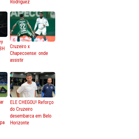
Rodríguez
ey
Cruzeiro x
BH
Chapecoense: onde
assistir
ar
ELE CHEGOU! Reforço
do Cruzeiro
o
desembarca em Belo
opa
Horizonte