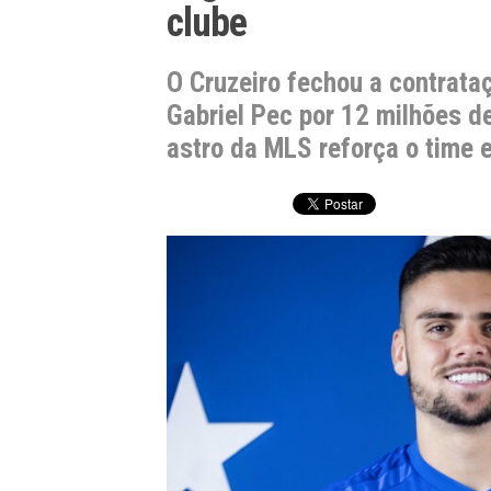
clube
O Cruzeiro fechou a contrata
Gabriel Pec por 12 milhões de
astro da MLS reforça o time e