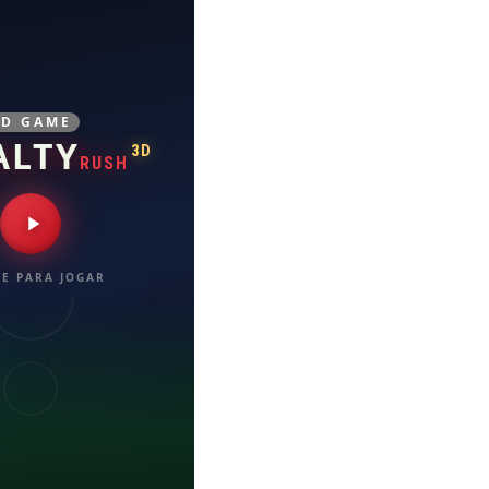
3D GAME
ALTY
3D
RUSH
E PARA JOGAR