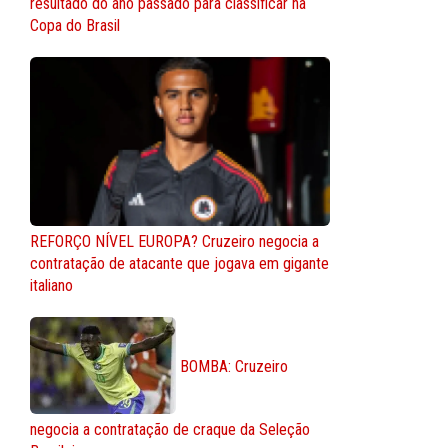
resultado do ano passado para classificar na
Copa do Brasil
REFORÇO NÍVEL EUROPA? Cruzeiro negocia a
contratação de atacante que jogava em gigante
italiano
BOMBA: Cruzeiro
negocia a contratação de craque da Seleção