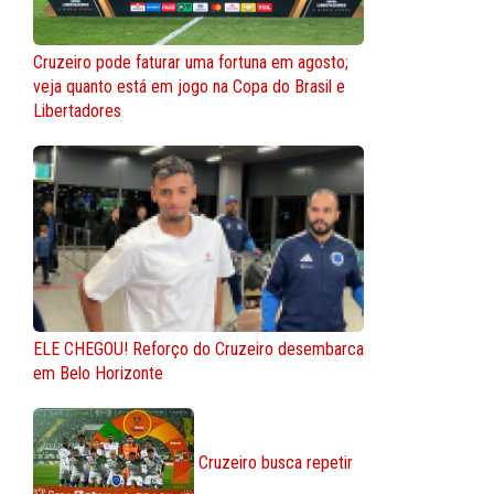
Cruzeiro pode faturar uma fortuna em agosto;
veja quanto está em jogo na Copa do Brasil e
Libertadores
ELE CHEGOU! Reforço do Cruzeiro desembarca
em Belo Horizonte
Cruzeiro busca repetir