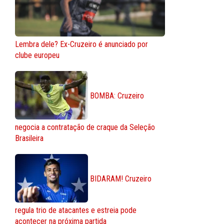
Lembra dele? Ex-Cruzeiro é anunciado por
clube europeu
BOMBA: Cruzeiro
negocia a contratação de craque da Seleção
Brasileira
BIDARAM! Cruzeiro
regula trio de atacantes e estreia pode
acontecer na próxima partida