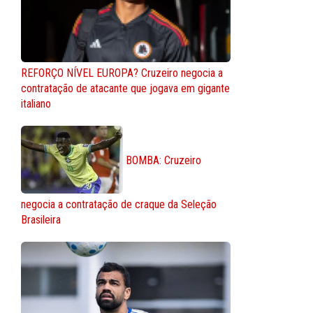
REFORÇO NÍVEL EUROPA? Cruzeiro negocia a
contratação de atacante que jogava em gigante
italiano
BOMBA: Cruzeiro
negocia a contratação de craque da Seleção
Brasileira