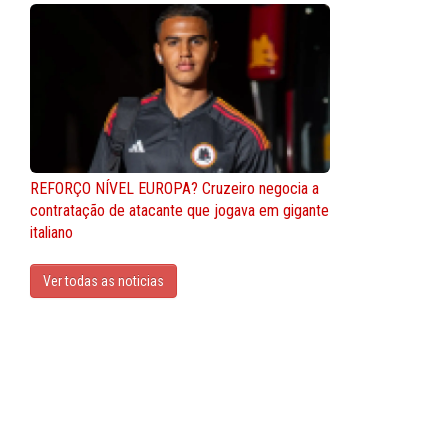
REFORÇO NÍVEL EUROPA? Cruzeiro negocia a
contratação de atacante que jogava em gigante
italiano
Ver todas as noticias