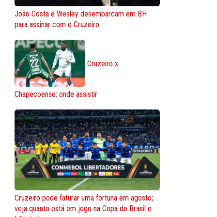
João Costa e Wesley desembarcam em BH
para assinar com o Cruzeiro
Cruzeiro x
Chapecoense: onde assistir
Cruzeiro pode faturar uma fortuna em agosto;
veja quanto está em jogo na Copa do Brasil e