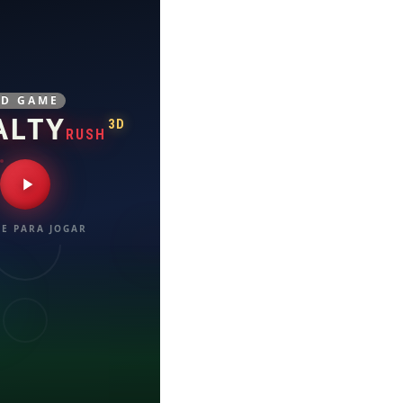
3D GAME
ALTY
3D
RUSH
E PARA JOGAR