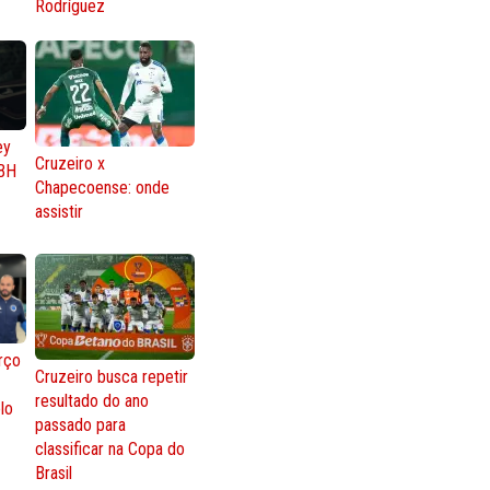
Rodríguez
ey
Cruzeiro x
BH
Chapecoense: onde
assistir
rço
Cruzeiro busca repetir
resultado do ano
lo
passado para
classificar na Copa do
Brasil