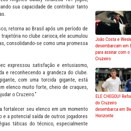
iando sua capacidade de contribuir tanto
as.
co, retorna ao Brasil após um período de
 trajetória no clube carioca, ele acumulou
João Costa e Wesl
idas, consolidando-se como uma promessa
desembarcam em 
para assinar com o
Cruzeiro
Pec expressou satisfação e entusiasmo,
ida e reconhecendo a grandeza do clube.
gigante, com uma torcida gigante, está
 elenco muito forte, cheio de craques,
udar o Cruzeiro."
ELE CHEGOU! Refo
do Cruzeiro
ca fortalecer seu elenco em um momento
desembarca em Be
Horizonte
o e a potencial saída de outros jogadores
gias táticas do técnico, especialmente
.