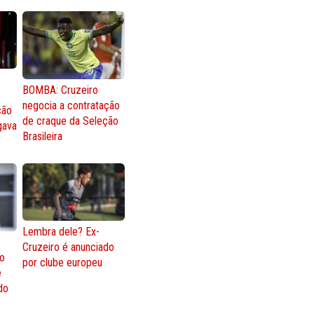
BOMBA: Cruzeiro
negocia a contratação
ção
de craque da Seleção
gava
Brasileira
Lembra dele? Ex-
Cruzeiro é anunciado
go
por clube europeu
e
 do