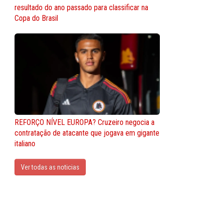
resultado do ano passado para classificar na
Copa do Brasil
REFORÇO NÍVEL EUROPA? Cruzeiro negocia a
contratação de atacante que jogava em gigante
italiano
Ver todas as noticias