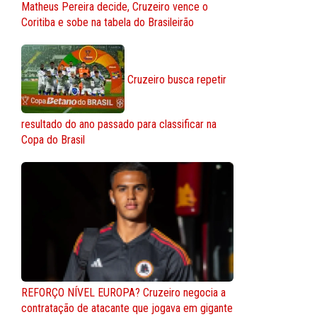
Matheus Pereira decide, Cruzeiro vence o
Coritiba e sobe na tabela do Brasileirão
Cruzeiro busca repetir
resultado do ano passado para classificar na
Copa do Brasil
REFORÇO NÍVEL EUROPA? Cruzeiro negocia a
contratação de atacante que jogava em gigante