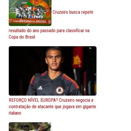
Cruzeiro busca repetir
resultado do ano passado para classificar na
Copa do Brasil
REFORÇO NÍVEL EUROPA? Cruzeiro negocia a
contratação de atacante que jogava em gigante
italiano