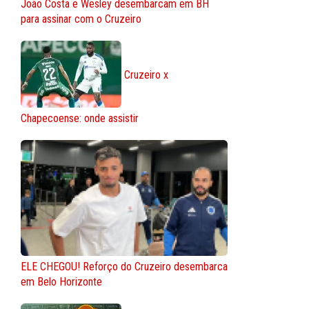
João Costa e Wesley desembarcam em BH
para assinar com o Cruzeiro
Cruzeiro x
Chapecoense: onde assistir
ELE CHEGOU! Reforço do Cruzeiro desembarca
em Belo Horizonte