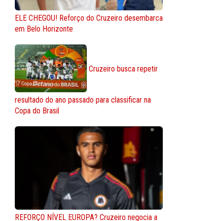
ELE CHEGOU! Reforço do Cruzeiro desembarca
em Belo Horizonte
Cruzeiro busca repetir
resultado do ano passado para classificar na
Copa do Brasil
REFORÇO NÍVEL EUROPA? Cruzeiro negocia a