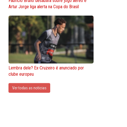
Fabrício Bruno desabafa sobre jogo aéreo e
Artur Jorge liga alerta na Copa do Brasil
Lembra dele? Ex-Cruzeiro é anunciado por
clube europeu
Ver todas as noticias