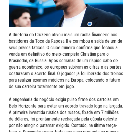
A diretoria do Cruzeiro ativou mais um racha financeiro nos
bastidores da Toca da Raposa II e carimbou a saída de um de
seus pilares táticos. O clube mineiro confirma que fechou a
venda em definitivo do meio-campista Christian para o
Krasnodar, da Rússia. Após semanas de um ríspido cabo de
guerra econômico, os europeus subiram as cifras e as partes
costuraram o acerto final. O jogador já foi liberado dos treinos
para realizar exames médicos na Europa, colocando o futuro
de sua carreira totalmente em jogo.
A engenharia do negócio exigiu pulso firme dos cartolas em
Belo Horizonte para evitar um acordo travado logo na largada.
A primeira investida rústica dos russos, fixada em 7 milhões
de dólares, foi prontamente rechaçada pela cúpula celeste
por não atingir o patamar exigido. Contudo, na última terça-
feira, o Krasnodar reage, bota uma nova proposta na mesa e