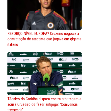
REFORÇO NÍVEL EUROPA? Cruzeiro negocia a
contratação de atacante que jogava em gigante
italiano
Técnico do Coritiba dispara contra arbitragem e
acusa Cruzeiro de fazer antijogo: "Conivência
tremenda"