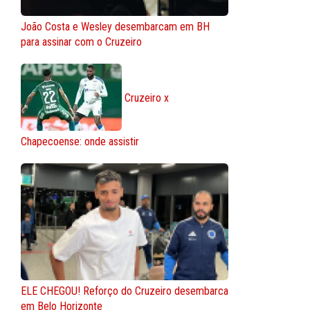
João Costa e Wesley desembarcam em BH
para assinar com o Cruzeiro
Cruzeiro x
Chapecoense: onde assistir
ELE CHEGOU! Reforço do Cruzeiro desembarca
em Belo Horizonte