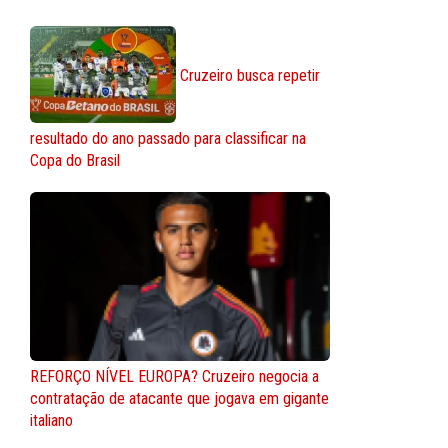
Cruzeiro busca repetir
resultado do ano passado para classificar na
Copa do Brasil
REFORÇO NÍVEL EUROPA? Cruzeiro negocia a
contratação de atacante que jogava em gigante
italiano