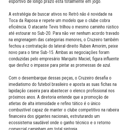
esportivo de longo prazo está totalmente em jogo.
A estratégia de buscar ativos no Retrô não é novidade na
Toca da Raposa e repete um modelo que o clube cobra
eficiência. O atacante Tevis trilhou o mesmo caminho rústico
até estourar no Sub-20. Para não ver nenhum acordo travado
na engrenagem das categorias menores, o Cruzeiro também
fechou a contratação do lateral-direito Ruben Amorim, peixe
novo para o time Sub-15. Ambas as negociações foram
conduzidas pelo empresário Marquito Maciel, figura influente
que desfez o impasse para pintar as promessas de azul.
Com o desembarque dessas peças, o Cruzeiro desafia o
imediatismo do futebol brasileiro e aposta as suas fichas na
lapidação caseira para abastecer o elenco profissional nos
próximos anos. A diretoria entende que a promoção de
atletas de alta intensidade e refino tático é o único
combustível capaz de manter o clube competitivo na rabeira
financeira dos gigantes nacionais, estruturando um
ecossistema saudável onde o ganho técnico e o retorno
comercial caminham em total sintonia.