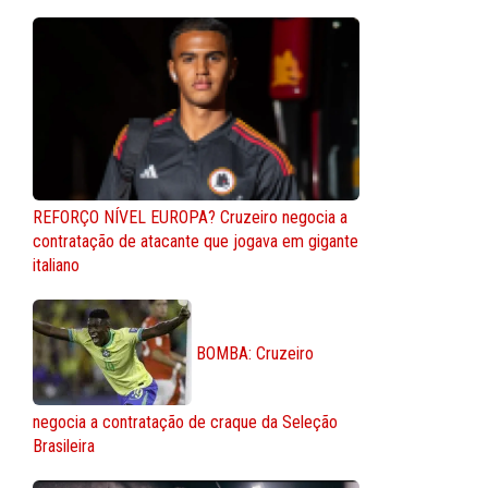
REFORÇO NÍVEL EUROPA? Cruzeiro negocia a
contratação de atacante que jogava em gigante
italiano
BOMBA: Cruzeiro
negocia a contratação de craque da Seleção
Brasileira