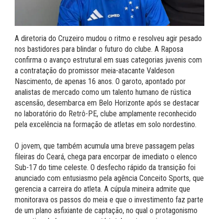
A diretoria do Cruzeiro mudou o ritmo e resolveu agir pesado
nos bastidores para blindar o futuro do clube. A Raposa
confirma o avanço estrutural em suas categorias juvenis com
a contratação do promissor meia-atacante Valdeson
Nascimento, de apenas 16 anos. O garoto, apontado por
analistas de mercado como um talento humano de rústica
ascensão, desembarca em Belo Horizonte após se destacar
no laboratório do Retrô-PE, clube amplamente reconhecido
pela excelência na formação de atletas em solo nordestino.
O jovem, que também acumula uma breve passagem pelas
fileiras do Ceará, chega para encorpar de imediato o elenco
Sub-17 do time celeste. O desfecho rápido da transição foi
anunciado com entusiasmo pela agência Conceito Sports, que
gerencia a carreira do atleta. A cúpula mineira admite que
monitorava os passos do meia e que o investimento faz parte
de um plano asfixiante de captação, no qual o protagonismo