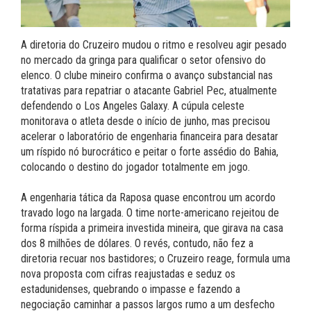
A diretoria do Cruzeiro mudou o ritmo e resolveu agir pesado
no mercado da gringa para qualificar o setor ofensivo do
elenco. O clube mineiro confirma o avanço substancial nas
tratativas para repatriar o atacante Gabriel Pec, atualmente
defendendo o Los Angeles Galaxy. A cúpula celeste
monitorava o atleta desde o início de junho, mas precisou
acelerar o laboratório de engenharia financeira para desatar
um ríspido nó burocrático e peitar o forte assédio do Bahia,
colocando o destino do jogador totalmente em jogo.
A engenharia tática da Raposa quase encontrou um acordo
travado logo na largada. O time norte-americano rejeitou de
forma ríspida a primeira investida mineira, que girava na casa
dos 8 milhões de dólares. O revés, contudo, não fez a
diretoria recuar nos bastidores; o Cruzeiro reage, formula uma
nova proposta com cifras reajustadas e seduz os
estadunidenses, quebrando o impasse e fazendo a
negociação caminhar a passos largos rumo a um desfecho