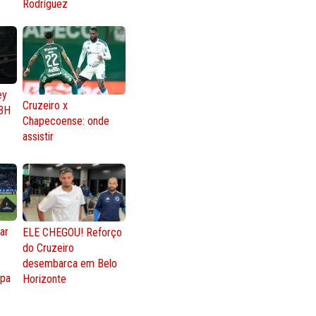
Rodríguez
ey
Cruzeiro x
BH
Chapecoense: onde
assistir
ar
ELE CHEGOU! Reforço
do Cruzeiro
o
desembarca em Belo
opa
Horizonte