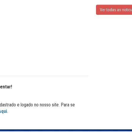
Ver todas as notic
entar!
dastrado e logado no nosso site. Para se
Aqui
.