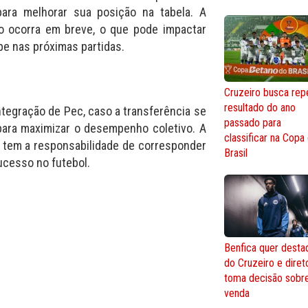
para melhorar sua posição na tabela. A
o ocorra em breve, o que pode impactar
pe nas próximas partidas.
Cruzeiro busca repe
resultado do ano
integração de Pec, caso a transferência se
passado para
para maximizar o desempenho coletivo. A
classificar na Copa
or tem a responsabilidade de corresponder
Brasil
ucesso no futebol.
Benfica quer desta
do Cruzeiro e diret
toma decisão sobr
venda