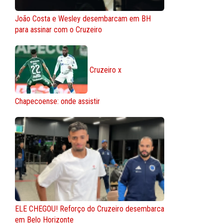
João Costa e Wesley desembarcam em BH
para assinar com o Cruzeiro
Cruzeiro x
Chapecoense: onde assistir
ELE CHEGOU! Reforço do Cruzeiro desembarca
em Belo Horizonte