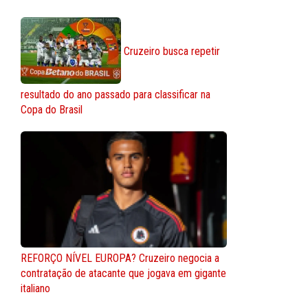
Cruzeiro busca repetir
resultado do ano passado para classificar na
Copa do Brasil
REFORÇO NÍVEL EUROPA? Cruzeiro negocia a
contratação de atacante que jogava em gigante
italiano