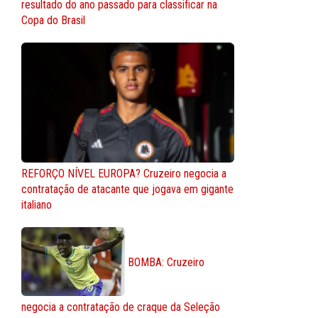
resultado do ano passado para classificar na
Copa do Brasil
REFORÇO NÍVEL EUROPA? Cruzeiro negocia a
contratação de atacante que jogava em gigante
italiano
BOMBA: Cruzeiro
negocia a contratação de craque da Seleção