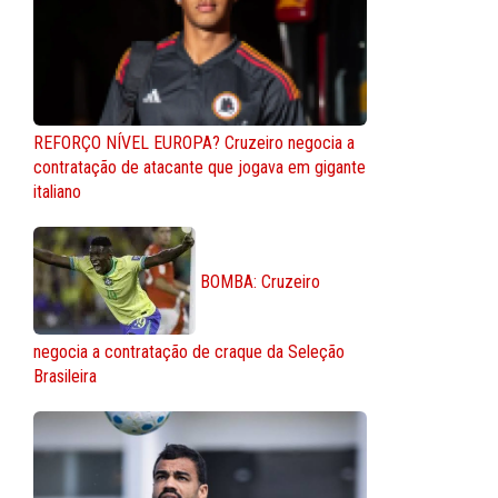
REFORÇO NÍVEL EUROPA? Cruzeiro negocia a
contratação de atacante que jogava em gigante
italiano
BOMBA: Cruzeiro
negocia a contratação de craque da Seleção
Brasileira