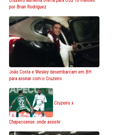
Cruzeiro aumenta oferta para US$ 10 milhões
por Brian Rodríguez
João Costa e Wesley desembarcam em BH
para assinar com o Cruzeiro
Cruzeiro x
Chapecoense: onde assistir