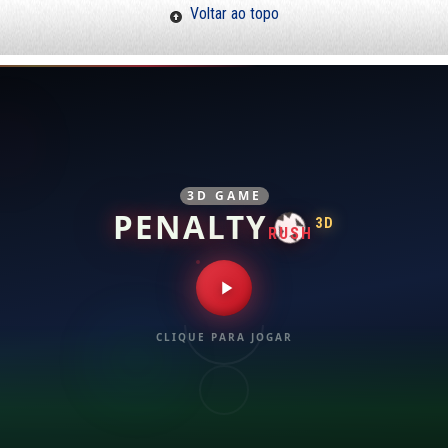
Voltar ao topo
3D GAME
PENALTY
3D
RUSH
CLIQUE PARA JOGAR