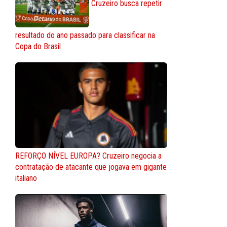
Cruzeiro busca repetir
resultado do ano passado para classificar na
Copa do Brasil
REFORÇO NÍVEL EUROPA? Cruzeiro negocia a
contratação de atacante que jogava em gigante
italiano