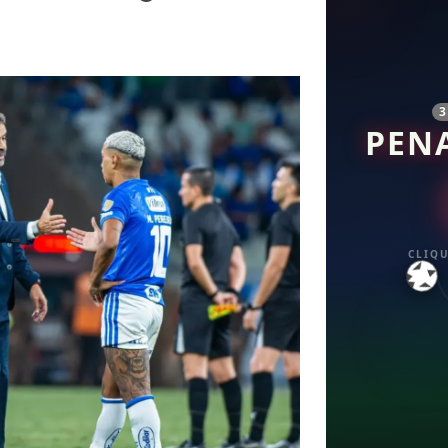
PEN
CLIQU