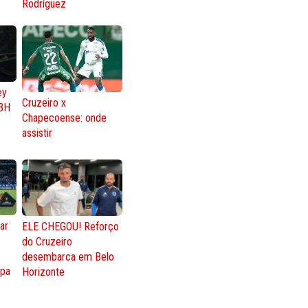
Rodríguez
ey
Cruzeiro x
BH
Chapecoense: onde
assistir
ar
ELE CHEGOU! Reforço
do Cruzeiro
o
desembarca em Belo
opa
Horizonte