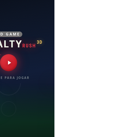
3D GAME
ALTY
3D
RUSH
E PARA JOGAR