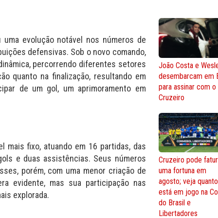
u uma evolução notável nos números de
buições defensivas. Sob o novo comando,
dinâmica, percorrendo diferentes setores
João Costa e Wesl
ão quanto na finalização, resultando em
desembarcam em 
para assinar com o
cipar de um gol, um aprimoramento em
Cruzeiro
l mais fixo, atuando em 16 partidas, das
s gols e duas assistências. Seus números
Cruzeiro pode fatur
sses, porém, com uma menor criação de
uma fortuna em
agosto; veja quant
ra evidente, mas sua participação nas
está em jogo na C
ais explorada.
do Brasil e
Libertadores