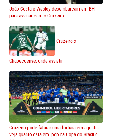
João Costa e Wesley desembarcam em BH
para assinar com o Cruzeiro
Cruzeiro x
Chapecoense: onde assistir
Cruzeiro pode faturar uma fortuna em agosto;
veja quanto está em jogo na Copa do Brasil e