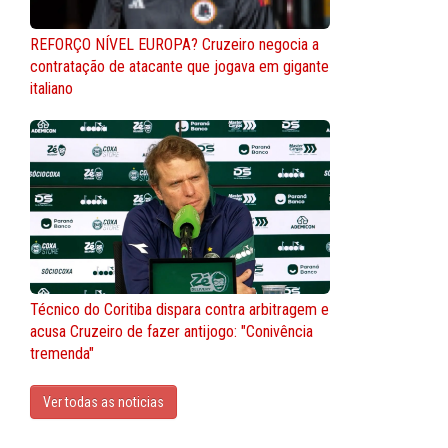
REFORÇO NÍVEL EUROPA? Cruzeiro negocia a
contratação de atacante que jogava em gigante
italiano
Técnico do Coritiba dispara contra arbitragem e
acusa Cruzeiro de fazer antijogo: "Conivência
tremenda"
Ver todas as noticias