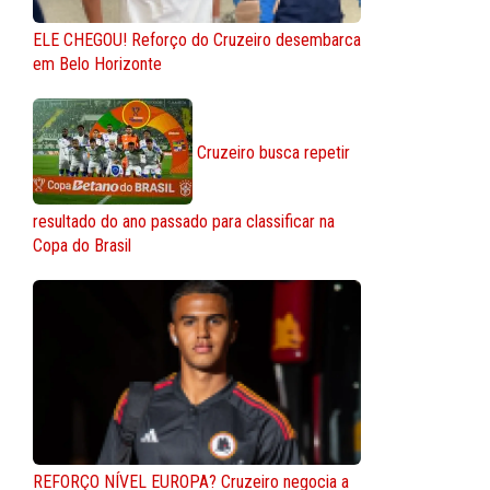
ELE CHEGOU! Reforço do Cruzeiro desembarca
em Belo Horizonte
Cruzeiro busca repetir
resultado do ano passado para classificar na
Copa do Brasil
REFORÇO NÍVEL EUROPA? Cruzeiro negocia a