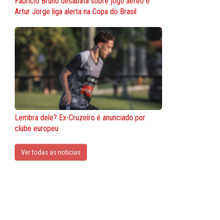
Fabrício Bruno desabafa sobre jogo aéreo e
Artur Jorge liga alerta na Copa do Brasil
Lembra dele? Ex-Cruzeiro é anunciado por
clube europeu
Ver todas as noticias