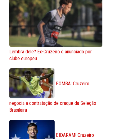
Lembra dele? Ex-Cruzeiro é anunciado por
clube europeu
BOMBA: Cruzeiro
negocia a contratação de craque da Seleção
Brasileira
BIDARAM! Cruzeiro